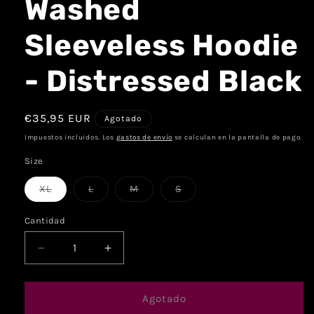
Washed
Sleeveless Hoodie
- Distressed Black
€35,95 EUR
Agotado
Impuestos incluidos. Los
gastos de envío
se calculan en la pantalla de pago.
Size
XL
L
M
S
Cantidad
Agotado