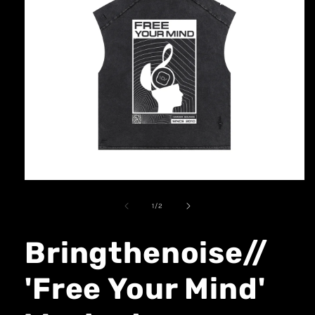
1
/
2
Bringthenoise//
'Free Your Mind'